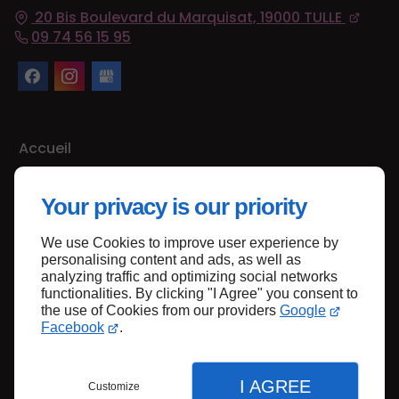
20 Bis Boulevard du Marquisat,
19000
TULLE
09 74 56 15 95
Accueil
Contactez-nous
Your privacy is our priority
Mentions légales
Plan du site
We use Cookies to improve user experience by
personalising content and ads, as well as
analyzing traffic and optimizing social networks
functionalities. By clicking "I Agree" you consent to
Haut de page
the use of Cookies from our providers
Google
Facebook
.
I AGREE
Customize